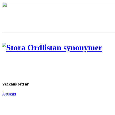
Veckans ord är
Ã¥tskild