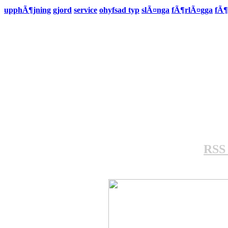
upphÃ¶jning
gjord
service
ohyfsad typ
slÃ¤nga
fÃ¶rlÃ¤gga
fÃ¶
RSS 