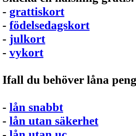
-
grattiskort
-
födelsedagskort
-
julkort
-
vykort
Ifall du behöver låna pen
-
lån snabbt
-
lån utan säkerhet
-
lån utan uc