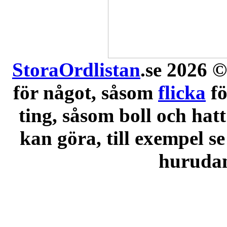
StoraOrdlistan
.se 2026 ©
för något, såsom
flicka
f
ting, såsom boll och hatt
kan göra, till exempel se
hurudana