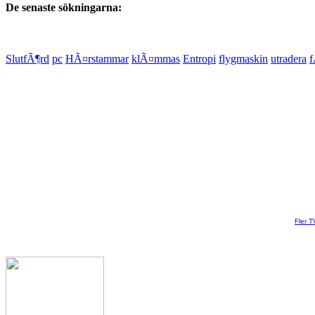
De senaste sökningarna:
SlutfÃ¶rd
pc
HÃ¤rstammar
klÃ¤mmas
Entropi
flygmaskin
utradera
f
Fler T