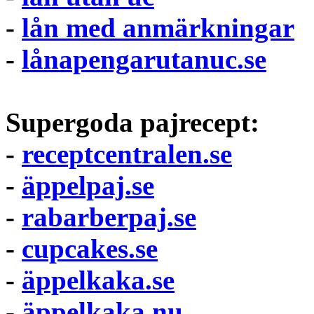
-
lån med anmärkningar
-
lånapengarutanuc.se
Supergoda pajrecept:
-
receptcentralen.se
-
äppelpaj.se
-
rabarberpaj.se
-
cupcakes.se
-
äppelkaka.se
-
äppelkaka.nu