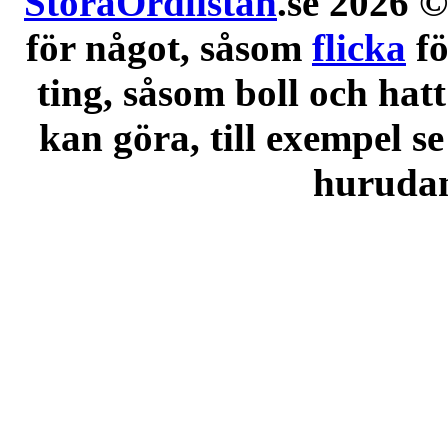
StoraOrdlistan
.se 2026 ©
för något, såsom
flicka
f
ting, såsom boll och hatt
kan göra, till exempel se
hurudana