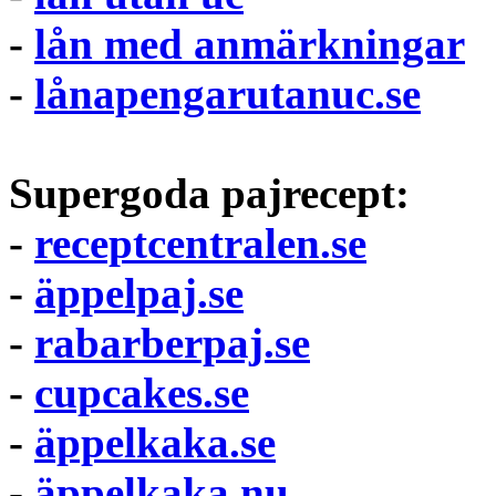
-
lån med anmärkningar
-
lånapengarutanuc.se
Supergoda pajrecept:
-
receptcentralen.se
-
äppelpaj.se
-
rabarberpaj.se
-
cupcakes.se
-
äppelkaka.se
-
äppelkaka.nu