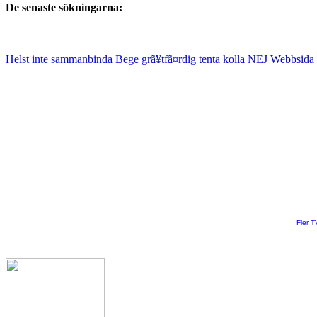
De senaste sökningarna:
Helst inte
sammanbinda
Bege
grã¥tfã¤rdig
tenta
kolla
NEJ
Webbsida
Fler T