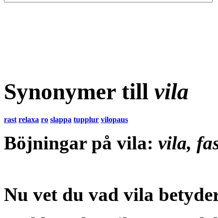
Synonymer till
vila
rast
relaxa
ro
slappa
tupplur
vilopaus
Böjningar på vila:
vila, fa
Nu vet du vad
vila betyde