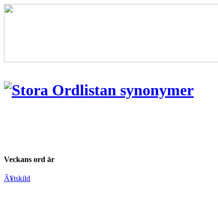
Veckans ord är
Ã¥tskild