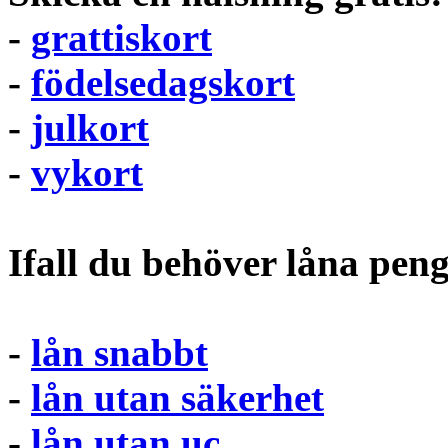
-
grattiskort
-
födelsedagskort
-
julkort
-
vykort
Ifall du behöver låna pen
-
lån snabbt
-
lån utan säkerhet
-
lån utan uc