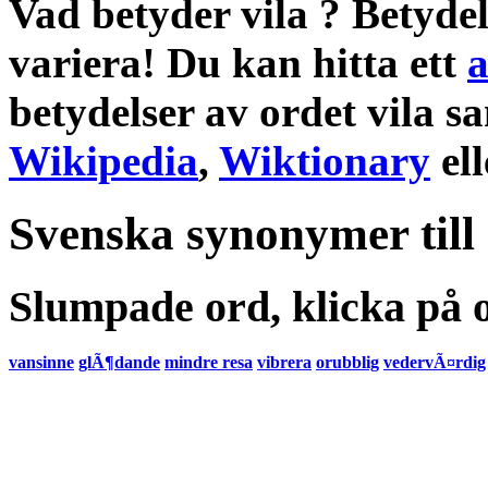
Vad betyder vila
?
Betyde
variera! Du kan hitta ett
a
betydelser
av ordet
vila
sa
Wikipedia
,
Wiktionary
el
Svenska synonymer till
Slumpade ord, klicka på o
vansinne
glÃ¶dande
mindre resa
vibrera
orubblig
vedervÃ¤rdig