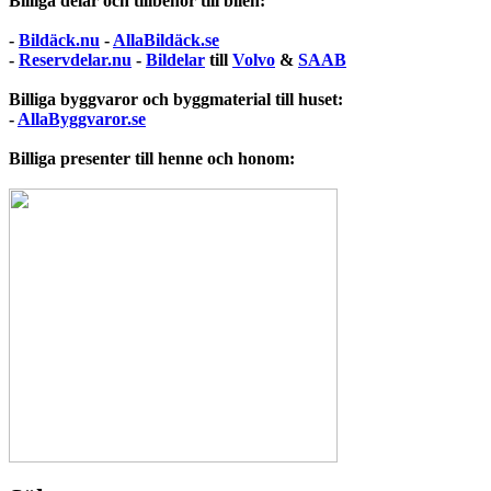
Billiga delar och tillbehör till bilen:
-
Bildäck.nu
-
AllaBildäck.se
-
Reservdelar.nu
-
Bildelar
till
Volvo
&
SAAB
Billiga byggvaror och byggmaterial till huset:
-
AllaByggvaror.se
Billiga presenter till henne och honom: