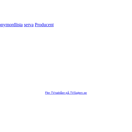
nymordlista
serva
Producent
Fler TV-tablåer på TVSajten.se