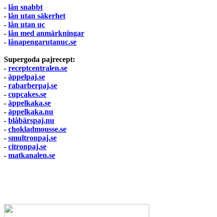
-
lån snabbt
-
lån utan säkerhet
-
lån utan uc
-
lån med anmärkningar
-
lånapengarutanuc.se
Supergoda pajrecept:
-
receptcentralen.se
-
äppelpaj.se
-
rabarberpaj.se
-
cupcakes.se
-
äppelkaka.se
-
äppelkaka.nu
-
blåbärspaj.nu
-
chokladmousse.se
-
smultronpaj.se
-
citronpaj.se
-
matkanalen.se