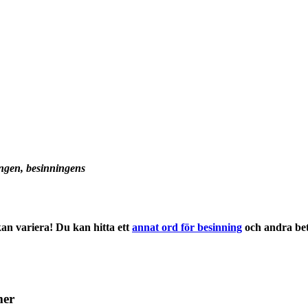
ingen, besinningens
an variera! Du kan hitta ett
annat ord för besinning
och andra
be
mer