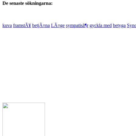
De senaste sökningarna:
kuva
framstÃ¥
betjÃ¤na
LÃ¤ge
sympatisã¶r
gyckla med
betyga
Syno