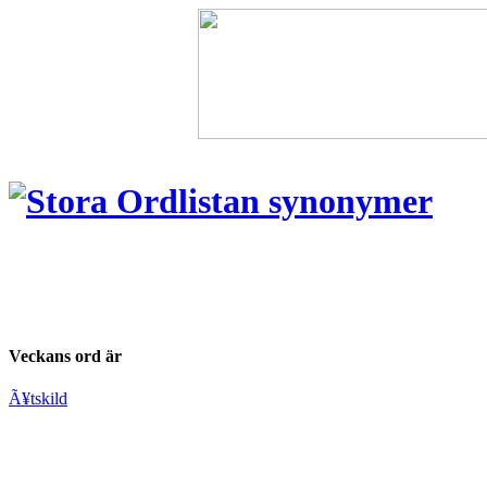
Veckans ord är
Ã¥tskild