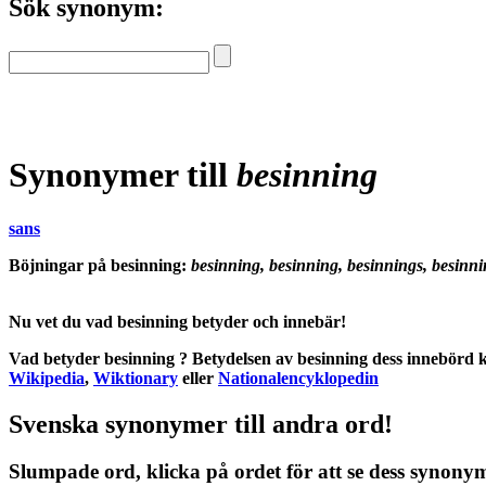
Sök synonym:
Synonymer till
besinning
sans
Böjningar på besinning:
besinning, besinning, besinnings, besinn
Nu vet du vad
besinning betyder
och
innebär
!
Vad betyder besinning
?
Betydelsen
av
besinning
dess
innebörd
k
Wikipedia
,
Wiktionary
eller
Nationalencyklopedin
Svenska synonymer till andra ord!
Slumpade ord, klicka på ordet för att se dess synony