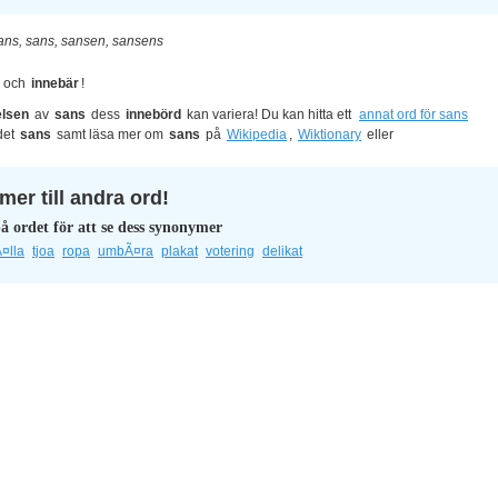
ans, sans, sansen, sansens
och
innebär
!
lsen
av
sans
dess
innebörd
kan variera! Du kan hitta ett
annat ord för sans
det
sans
samt läsa mer om
sans
på
Wikipedia
,
Wiktionary
eller
er till andra ord!
å ordet för att se dess synonymer
¤lla
tjoa
ropa
umbÃ¤ra
plakat
votering
delikat