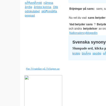
oÃ¶vertÃ¤nkt
nã¤psa
ã¤rtig
ã¤ldre kvinna
Olik
Böjningar på sans:
sans, s
odiskutabel
skã¶nmã¥la
peppad
Nu vet du vad
sans betyder
Vad betyder sans
?
Betyde
och andra
betydelser
av or
Nationalencyklopedin
Svenska synonym
Slumpade ord, klicka p
krokig
bivÃ¤g
sportig
gÃ
Fler TV-tablåer på TVSajten.se