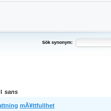
Sök synonym:
ll
sans
attning
mÃ¥ttfullhet