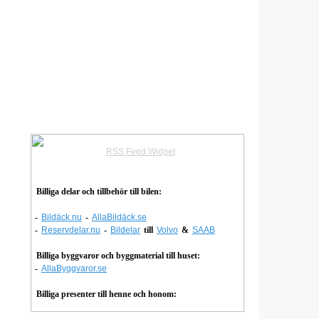
RSS Feed Widget
Billiga delar och tillbehör till bilen:
-
Bildäck.nu
-
AllaBildäck.se
-
Reservdelar.nu
-
Bildelar
till
Volvo
&
SAAB
Billiga byggvaror och byggmaterial till huset:
-
AllaByggvaror.se
Billiga presenter till henne och honom: