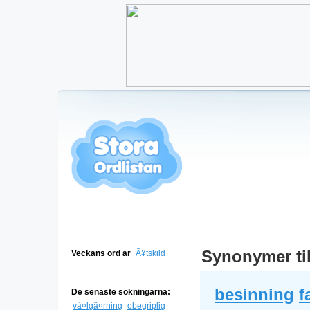
Synonymer ti
Veckans ord är
Ã¥tskild
besinning
f
De senaste sökningarna:
vã¤lgã¤rning
obegriplig