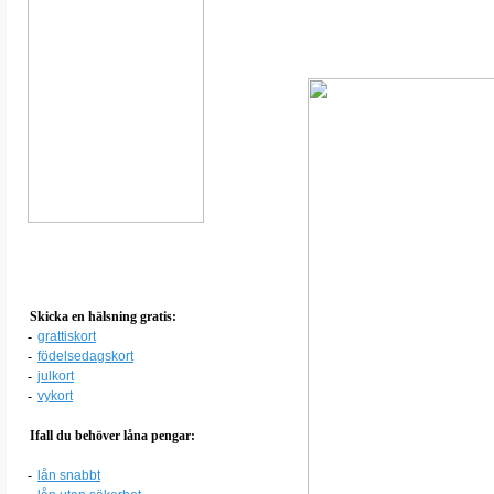
Skicka en hälsning gratis:
-
grattiskort
-
födelsedagskort
-
julkort
-
vykort
Ifall du behöver låna pengar:
-
lån snabbt