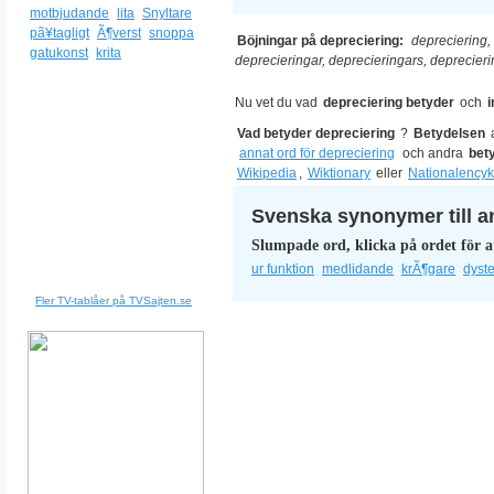
motbjudande
lita
Snyltare
pã¥tagligt
Ã¶verst
snoppa
Böjningar på depreciering:
depreciering,
gatukonst
krita
deprecieringar, deprecieringars, deprecier
Nu vet du vad
depreciering betyder
och
Vad betyder depreciering
?
Betydelsen
annat ord för depreciering
och andra
bet
Wikipedia
,
Wiktionary
eller
Nationalencyk
Svenska synonymer till a
Slumpade ord, klicka på ordet för a
ur funktion
medlidande
krÃ¶gare
dyste
Fler TV-tablåer på TVSajten.se