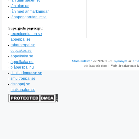
-
lån utan säkerhet
-
lån utan uc
-
lån med anmärkningar
-
lånapengarutanuc.se
Supergoda pajrecept:
-
receptcentralen.se
-
äppelpaj.se
-
rabarberpaj.se
-
cupcakes.se
-
äppelkaka.se
StoraOrdlistan
.se 2026 © - en
synonym
är
ett 
-
äppelkaka.nu
och hatt och ring. |
Verb
är saker man ka
-
blåbärspaj.nu
-
chokladmousse.se
-
smultronpaj.se
-
citronpaj.se
-
matkanalen.se