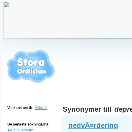
Synonymer till
depre
Veckans ord är
Ã¥tskild
nedvÃ¤rdering
De senaste sökningarna:
PARTY
effektiv