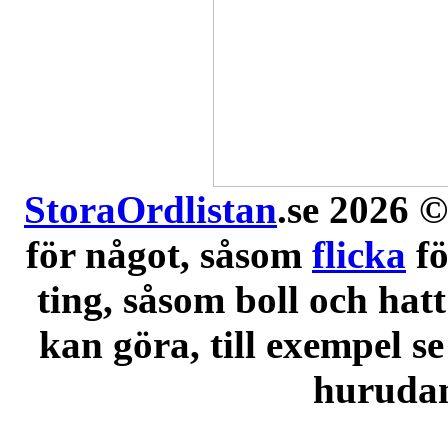
StoraOrdlistan
.se 2026 ©
för något, såsom
flicka
f
ting, såsom boll och hatt
kan göra, till exempel se
hurudana