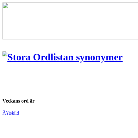
Veckans ord är
Ã¥tskild