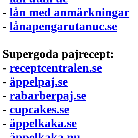
-
lån med anmärkningar
-
lånapengarutanuc.se
Supergoda pajrecept:
-
receptcentralen.se
-
äppelpaj.se
-
rabarberpaj.se
-
cupcakes.se
-
äppelkaka.se
-
äppelkaka.nu