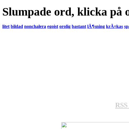
Slumpade ord, klicka på o
litet
bildad
nonchalera
egoist
orolig
bastant
lÃ¶sning
krÃ¤kas
sp
RSS 