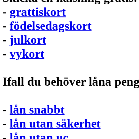
-
grattiskort
-
födelsedagskort
-
julkort
-
vykort
Ifall du behöver låna pen
-
lån snabbt
-
lån utan säkerhet
-
lån utan uc