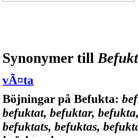
Synonymer till
Befuk
vÃ¤ta
Böjningar på Befukta:
bef
befuktat, befuktar, befukta
befuktats, befuktas, befukt