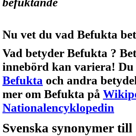
befuktande
Nu vet du vad
Befukta be
Vad betyder Befukta
?
Bet
innebörd
kan variera! Du 
Befukta
och andra
betyde
mer om
Befukta
på
Wikip
Nationalencyklopedin
Svenska synonymer till