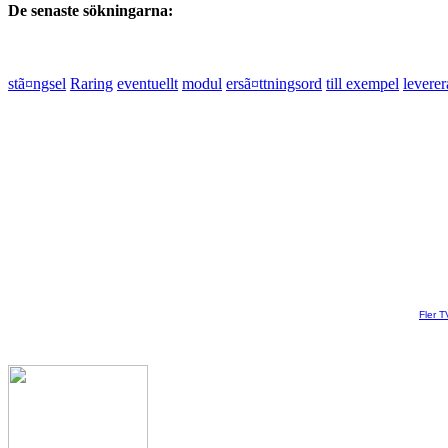
De senaste sökningarna:
stã¤ngsel
Raring
eventuellt
modul
ersã¤ttningsord
till exempel
leverer
Fler T