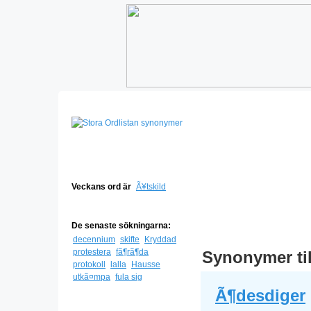
Veckans ord är
Ã¥tskild
De senaste sökningarna:
decennium
skifte
Kryddad
protestera
fã¶rã¶da
Synonymer ti
protokoll
lalla
Hausse
utkã¤mpa
fula sig
Ã¶desdiger