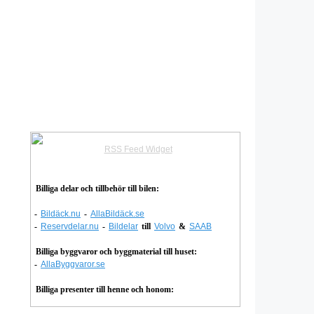
RSS Feed Widget
Billiga delar och tillbehör till bilen:
-
Bildäck.nu
-
AllaBildäck.se
-
Reservdelar.nu
-
Bildelar
till
Volvo
&
SAAB
Billiga byggvaror och byggmaterial till huset:
-
AllaByggvaror.se
Billiga presenter till henne och honom: