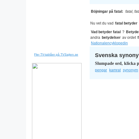
Böjningar på fatal:
fatal, fat
Nu vet du vad
fatal betyder
Vad betyder fatal
?
Betyde
andra
betydelser
av ordet
Nationalencyklopedin
Svenska synonym
Fler TV-tablåer på TVSajten.se
Slumpade ord, klicka p
pengar
kamrat
synonym