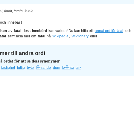
al, fatalt, fatala, fatala
och
innebär
!
lsen
av
fatal
dess
innebörd
kan variera! Du kan hitta ett
annat ord för fatal
och
fatal
samt läsa mer om
fatal
på
Wikipedia
,
Wiktionary
eller
er till andra ord!
å ordet för att se dess synonymer
fastighet
futtig
byte
lÃ¤rande
dum
kvÃ¤sa
ark