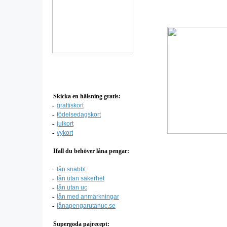
Skicka en hälsning gratis:
-
grattiskort
-
födelsedagskort
-
julkort
-
vykort
Ifall du behöver låna pengar:
-
lån snabbt
-
lån utan säkerhet
-
lån utan uc
-
lån med anmärkningar
-
lånapengarutanuc.se
Supergoda pajrecept: