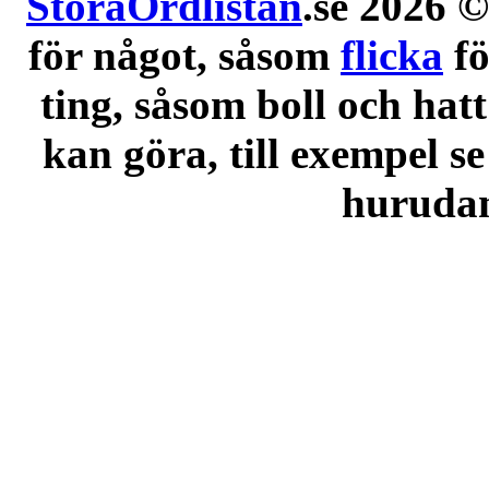
StoraOrdlistan
.se 2026 ©
för något, såsom
flicka
f
ting, såsom boll och hatt
kan göra, till exempel se
hurudana