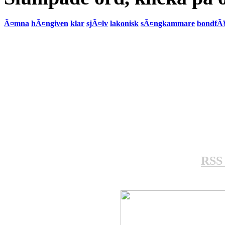
Ã¤mna
hÃ¤ngiven
klar
sjÃ¤lv
lakonisk
sÃ¤ngkammare
bondfÃ¥
RSS 