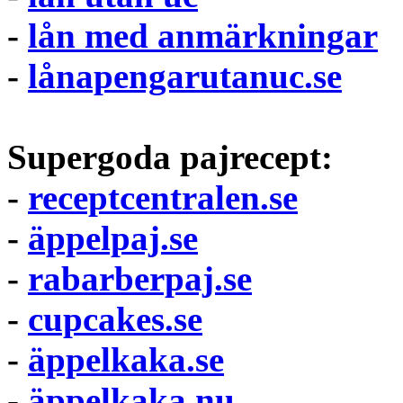
-
lån med anmärkningar
-
lånapengarutanuc.se
Supergoda pajrecept:
-
receptcentralen.se
-
äppelpaj.se
-
rabarberpaj.se
-
cupcakes.se
-
äppelkaka.se
-
äppelkaka.nu