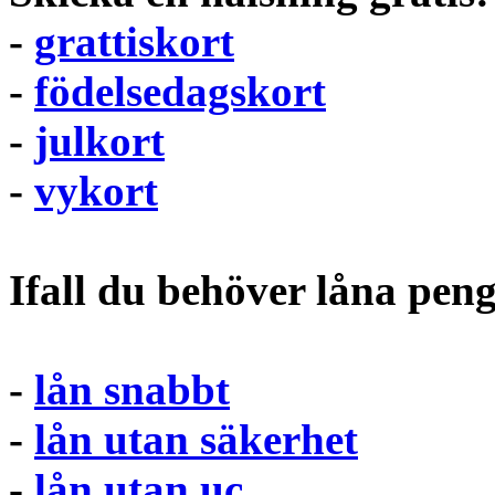
-
grattiskort
-
födelsedagskort
-
julkort
-
vykort
Ifall du behöver låna pen
-
lån snabbt
-
lån utan säkerhet
-
lån utan uc