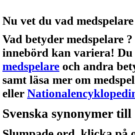
Nu vet du vad
medspelare
Vad betyder medspelare
innebörd
kan variera! Du 
medspelare
och andra
bet
samt läsa mer om
medspe
eller
Nationalencyklopedi
Svenska synonymer till
Slumpade ord, klicka på o