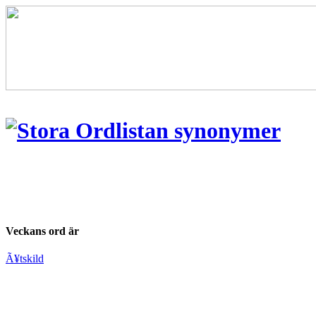
Veckans ord är
Ã¥tskild