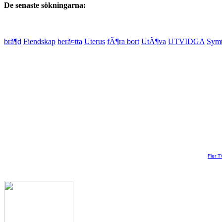
De senaste sökningarna:
brã¶d
Fiendskap
berã¤tta
Uterus
fÃ¶ra bort
UtÃ¶va
UTVIDGA
Sym
Fler T