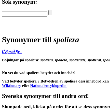
Sök synonym:
Synonymer till
spoliera
fÃ¶rstÃ¶ra
Böjningar på spoliera:
spoliera, spoliera, spolierade, spolierat, spol
Nu vet du vad
spoliera betyder
och
innebär
!
Vad betyder spoliera
?
Betydelsen
av
spoliera
dess
innebörd
kan v
Wiktionary
eller
Nationalencyklopedin
Svenska synonymer till andra ord!
Slumpade ord, klicka på ordet för att se dess synony