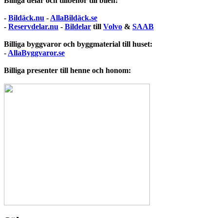
Billiga delar och tillbehör till bilen:
-
Bildäck.nu
-
AllaBildäck.se
-
Reservdelar.nu
-
Bildelar
till
Volvo
&
SAAB
Billiga byggvaror och byggmaterial till huset:
-
AllaByggvaror.se
Billiga presenter till henne och honom: