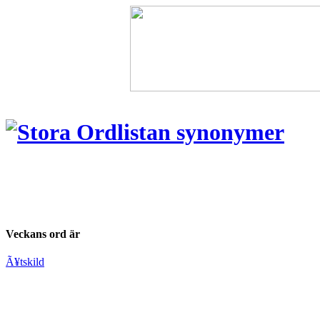
Veckans ord är
Ã¥tskild