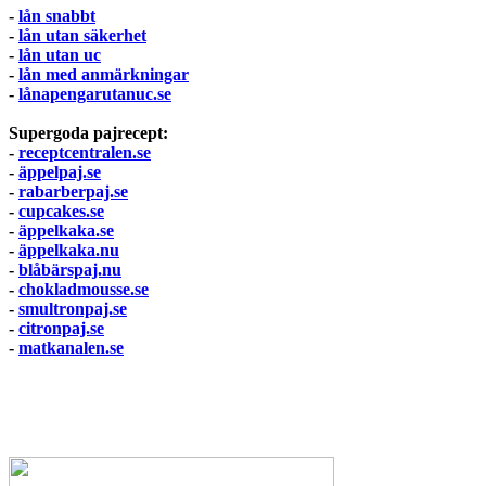
-
lån snabbt
-
lån utan säkerhet
-
lån utan uc
-
lån med anmärkningar
-
lånapengarutanuc.se
Supergoda pajrecept:
-
receptcentralen.se
-
äppelpaj.se
-
rabarberpaj.se
-
cupcakes.se
-
äppelkaka.se
-
äppelkaka.nu
-
blåbärspaj.nu
-
chokladmousse.se
-
smultronpaj.se
-
citronpaj.se
-
matkanalen.se