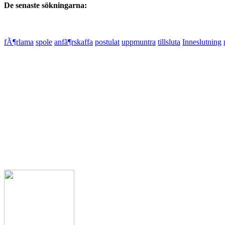
De senaste sökningarna:
fÃ¶rlama
spole
anfã¶rskaffa
postulat
uppmuntra
tillsluta
Inneslutning