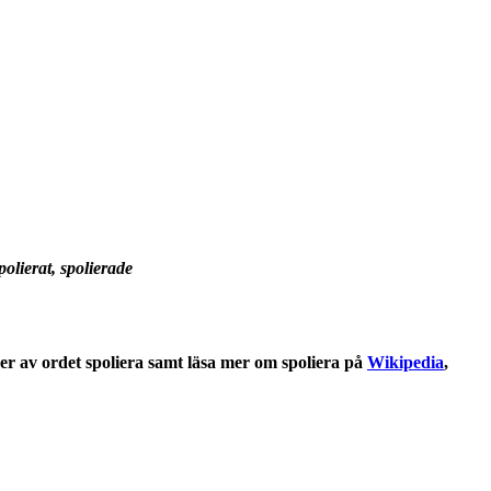
spolierat, spolierade
ser
av ordet
spoliera
samt läsa mer om
spoliera
på
Wikipedia
,