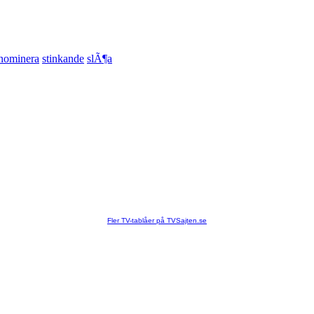
nominera
stinkande
slÃ¶a
Fler TV-tablåer på TVSajten.se